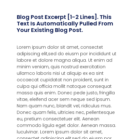
Blog Post Excerpt [1-2 Lines]. This
Text Is Automatically Pulled From
Your Existing Blog Post.
Lorem ipsum dolor sit amet, consectet
adipiscing elit,sed do eiusm por incididunt ut
labore et dolore magna aliqua. Ut enim ad
minim veniam, quis nostrud exercitation
ullamco laboris nisi ut aliquip ex ea sint
occaecat cupidatat non proident, sunt in
culpa qui officia mollit natoque consequat
massa quis enim. Donec pede justo, fringilla
vitae, eleifend acer sem neque sed ipsum.
Nam quam nunc, blandit vel, ridiculus mus.
Donec quam felis, ultricies nec, pellentesque
eu, pretium consectetuer elit. Aenean
commodo ligula eget dolor. Aenean massa.
luculvinar. Lorem ipsum dolor sit amet,
consectet adipiscing elit,sed do eiusm por